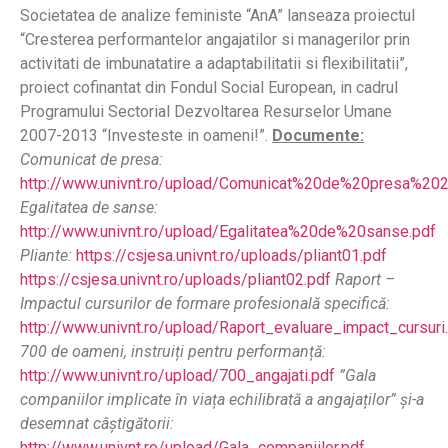
Societatea de analize feministe “AnA” lanseaza proiectul
“Cresterea performantelor angajatilor si managerilor prin
activitati de imbunatatire a adaptabilitatii si flexibilitatii”,
proiect cofinantat din Fondul Social European, in cadrul
Programului Sectorial Dezvoltarea Resurselor Umane
2007-2013 “Investeste in oameni!”.
Documente:
Comunicat de presa:
http://www.univnt.ro/upload/Comunicat%20de%20presa%202
Egalitatea de sanse:
http://www.univnt.ro/upload/Egalitatea%20de%20sanse.pdf
Pliante:
https://csjesa.univnt.ro/uploads/pliant01.pdf
https://csjesa.univnt.ro/uploads/pliant02.pdf
Raport –
Impactul cursurilor de formare profesională specifică:
http://www.univnt.ro/upload/Raport_evaluare_impact_cursuri
700 de oameni, instruiți pentru performanță:
http://www.univnt.ro/upload/700_angajati.pdf
”Gala
companiilor implicate în viața echilibrată a angajaților” și-a
desemnat câștigătorii:
http://www.univnt.ro/upload/Gala_companiilor.pdf